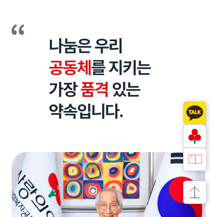
인사말
나눔은 우리
공동체
를 지키는
가장
품격
있는
약속입니다.
상단으로