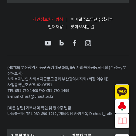
개인정보처리방침
이메일주소무단수집거부
인재채용
찾아오시는 길
(48789) 부산광역시 동구 중앙대로 365, 6층 사회복지공동모금회 (수정동, 부
산일보사)
사회복지법인 사회복지공동모금회 부산광역시지회 (회장 이수태)
사업등록번호 605-82-06751
TEL 051-790-1400 FAX 051-790-1499
E-mail
chest@chest.or.kr
[빠른 상담] 기부내역 확인 및 영수증 발급
나눔콜센터 TEL 080-890-1212 / 채팅상담 카카오톡ID chest_talk
기부참여 안내
기부자 그룹