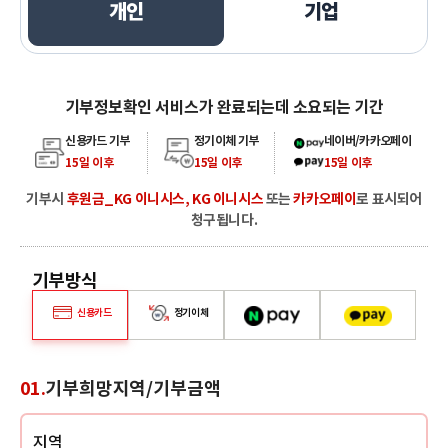
개인
기업
개인
기부정보확인 서비스가 완료되는데 소요되는 기간
신용카드 기부
정기이체 기부
네이버/카카오페이
15일 이후
15일 이후
15일 이후
기부시
후원금_KG 이니시스, KG 이니시스
또는
카카오페이
로 표시되어
청구됩니다.
기부방식
네이버페이
카카오페이
신용카드
정기이체
01.
기부희망지역/기부금액
지역