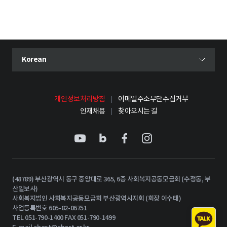
현재 선택된 언어
Korean
언어 선택 메뉴 열기
개인정보처리방침
이메일주소무단수집거부
인재채용
찾아오시는 길
(48789) 부산광역시 동구 중앙대로 365, 6층 사회복지공동모금회 (수정동, 부
산일보사)
사회복지법인 사회복지공동모금회 부산광역시지회 (회장 이수태)
사업등록번호 605-82-06751
TEL 051-790-1400 FAX 051-790-1499